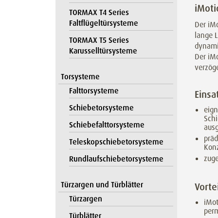
iMoti
TORMAX T4 Series
Faltflügeltürsysteme
Der iMo
lange 
TORMAX T5 Series
dynamis
Karusselltürsysteme
Der iMo
verzög
Torsysteme
Falttorsysteme
Einsa
Schiebetorsysteme
eign
Schi
Schiebefalttorsysteme
ausg
präd
Teleskopschiebetorsysteme
Kon
zuge
Rundlaufschiebetorsysteme
Türzargen und Türblätter
Vorte
Türzargen
iMot
per
Türblätter