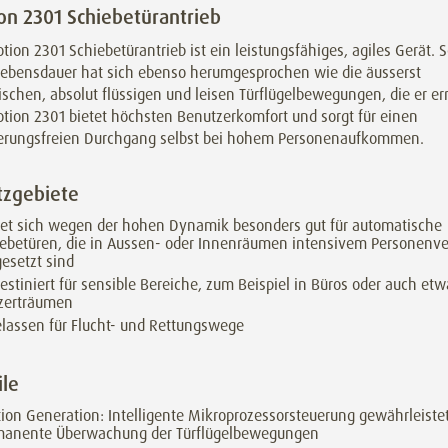
on 2301 Schiebetürantrieb
tion 2301 Schiebetürantrieb ist ein leistungsfähiges, agiles Gerät. 
Lebensdauer hat sich ebenso herumgesprochen wie die äusserst
chen, absolut flüssigen und leisen Türflügelbewegungen, die er er
tion 2301 bietet höchsten Benutzerkomfort und sorgt für einen
erungsfreien Durchgang selbst bei hohem Personenaufkommen.
tzgebiete
et sich wegen der hohen Dynamik besonders gut für automatische
ebetüren, die in Aussen- oder Innenräumen intensivem Personenv
esetzt sind
estiniert für sensible Bereiche, zum Beispiel in Büros oder auch etw
zerträumen
lassen für Flucht- und Rettungswege
ile
ion Generation: Intelligente Mikroprozessorsteuerung gewährleiste
manente Überwachung der Türflügelbewegungen