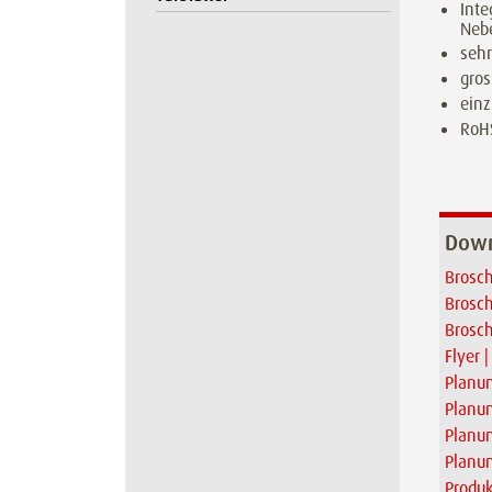
Inte
Nebe
sehr
gro
einz
RoH
Down
Brosch
Brosch
Brosc
Flyer 
Planun
Planun
Planun
Planun
Produk