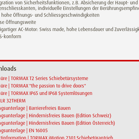
gration von Sicherheitsfunktionen, z.B. Absicherung der Haupt- und
nschliesskanten, individuelle Einstellungen der Berührungsempfind
 hohe Öffnungs- und Schliessgeschwindigkeiten
sse Öffnungsweite
igartiger AC-Motor: Swiss made, hohe Lebensdauer und Zuverlässigk
S-konform
loads
üre | TORMAX T2 Series Schiebetürsysteme
üre | TORMAX "the passion to drive doors"
hüre | TORMAX IP65 und IP68 Systemlösungen
| LR 32THERM
gsunterlage | Barrierefreies Bauen
gsunterlage | Hindernisfreies Bauen (Edition Schweiz)
gsunterlage | Hindernisfreies Bauen (Edition Österreich)
gsunterlage | EN 16005
tinformation | TORMAX iMotion 2301 Schiebetürantrieb