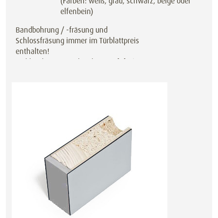
(Farben: weiß, grau, schwarz, beige oder
elfenbein)
Bandbohrung / -fräsung und
Schlossfräsung immer im Türblattpreis
enthalten!
Türblatt bis 30 mm kürzbar,
auch bei
jedem Sondermaß!
Auch als Schiebetür oder Pendeltür
preisgleich erhältlich.