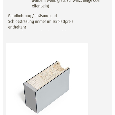
(Farben: weiß, grau, schwarz, beige oder
elfenbein)
Bandbohrung / -fräsung und
Schlossfräsung immer im Türblattpreis
enthalten!
Türblatt bis 30 mm kürzbar,
auch bei
jedem Sondermaß!
Auch als Schiebetür oder Pendeltür
preisgleich erhältlich.