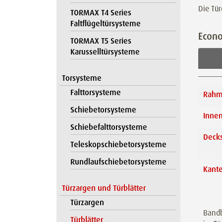
Die Tü
TORMAX T4 Series
Faltflügeltürsysteme
Econ
TORMAX T5 Series
Karusselltürsysteme
Torsysteme
Falttorsysteme
Rahm
Schiebetorsysteme
Innen
Schiebefalttorsysteme
Decks
Teleskopschiebetorsysteme
Rundlaufschiebetorsysteme
Kant
Türzargen und Türblätter
Türzargen
Bandb
Türblätter