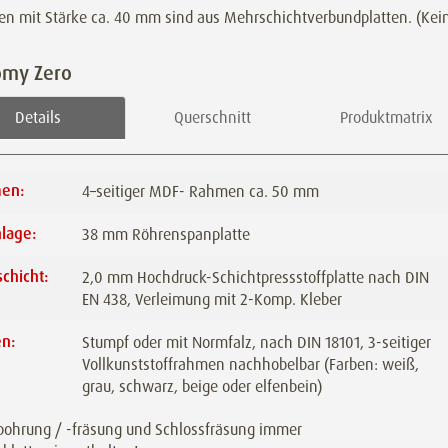
ren mit Stärke ca. 40 mm sind aus Mehrschichtverbundplatten. (Kei
omy Zero
Details
Querschnitt
Produktmatrix
en:
4–seitiger MDF- Rahmen ca. 50 mm
lage:
38 mm Röhrenspanplatte
chicht:
2,0 mm Hochdruck-Schichtpressstoffplatte nach DIN
EN 438, Verleimung mit 2-Komp. Kleber
en:
Stumpf oder mit Normfalz, nach DIN 18101, 3-seitiger
Vollkunststoffrahmen nachhobelbar (Farben: weiß,
grau, schwarz, beige oder elfenbein)
ohrung / -fräsung und Schlossfräsung immer