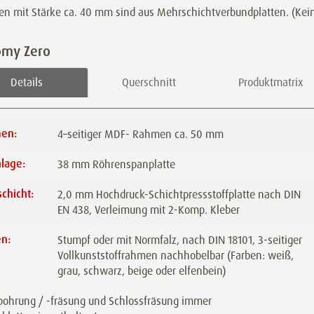
ren mit Stärke ca. 40 mm sind aus Mehrschichtverbundplatten. (Kei
omy Zero
Details
Querschnitt
Produktmatrix
en:
4–seitiger MDF- Rahmen ca. 50 mm
lage:
38 mm Röhrenspanplatte
chicht:
2,0 mm Hochdruck-Schichtpressstoffplatte nach DIN
EN 438, Verleimung mit 2-Komp. Kleber
en:
Stumpf oder mit Normfalz, nach DIN 18101, 3-seitiger
Vollkunststoffrahmen nachhobelbar (Farben: weiß,
grau, schwarz, beige oder elfenbein)
ohrung / -fräsung und Schlossfräsung immer