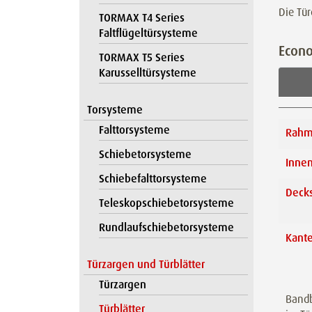
Die Tü
TORMAX T4 Series
Faltflügeltürsysteme
Econ
TORMAX T5 Series
Karusselltürsysteme
Torsysteme
Falttorsysteme
Rahm
Schiebetorsysteme
Innen
Schiebefalttorsysteme
Decks
Teleskopschiebetorsysteme
Rundlaufschiebetorsysteme
Kant
Türzargen und Türblätter
Türzargen
Bandb
Türblätter