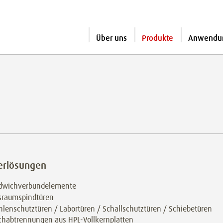
Über uns
Produkte
Anwendu
erlösungen
dwichverbundelemente
sraumspindtüren
hlenschutztüren / Labortüren / Schallschutztüren / Schiebetüren
chabtrennungen aus HPL-Vollkernplatten