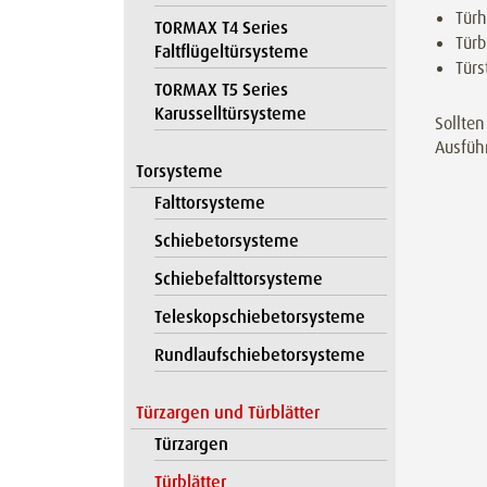
Tür
TORMAX T4 Series
Türb
Faltflügeltürsysteme
Türs
TORMAX T5 Series
Karusselltürsysteme
Sollten
Ausführ
Torsysteme
Falttorsysteme
Schiebetorsysteme
Schiebefalttorsysteme
Teleskopschiebetorsysteme
Rundlaufschiebetorsysteme
Türzargen und Türblätter
Türzargen
Türblätter