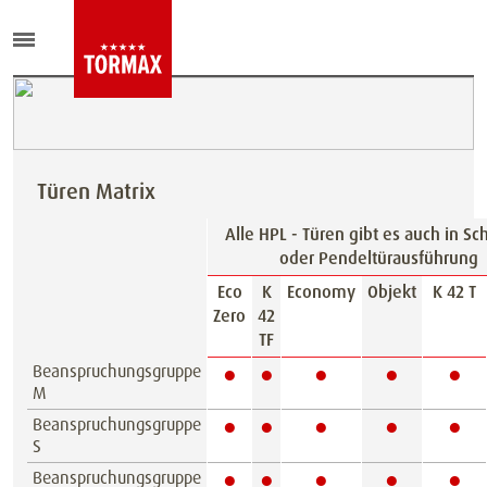
Türen Matrix
Alle HPL - Türen gibt es auch in Sc
oder Pendeltürausführung
Eco
K
Economy
Objekt
K 42 T
Zero
42
TF
●
●
●
●
●
Beanspruchungsgruppe
M
●
●
●
●
●
Beanspruchungsgruppe
S
●
●
●
●
●
Beanspruchungsgruppe