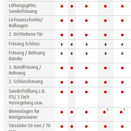
●
●
●
●
●
Lüftungsgitter,
Sonderfräsung
●
●
●
●
●
Lichtausschnitte/
Bullaugen
●
●
●
●
●
2. Dichtebene Tür
Fräsung Schloss
∎
∎
∎
∎
∎
Fräsung / Bohrung
∎
∎
∎
∎
∎
Bänder
●
●
●
●
●
3. Bandfräsung /
Bohrung
●
●
●
●
●
2. Schlossfräsung
●
●
●
●
●
Sonderfräßung z.B.
ITS/ 3 fach
Verriegelung usw.
●
●
●
●¹
●¹
Bleieinlagen für
Röntgenräume
●
●
●
●
●
Türstärke 50 mm / 70