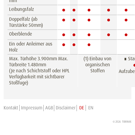
mm
●
●
●
●
●
Leibungsfalz
●
●
●
●
●
Doppelfalz (ab
Türstärke 50mm)
●
●
●
●
●
Oberblende
●
●
●
Ein oder Anleimer aus
Holz
Max. Türhöhe 3.900mm Max.
(1) Einbau von
∎ Sta
Türbreite 1.480mm
organischen
(Je nach Schichtstoff oder HPL
Stoffen
Aufzube
Verfügbarkeit mit sichtbarer
Stoßfuge)
Kontakt
Impressum
AGB
Disclaimer
DE
EN
© 2026
TORMAX