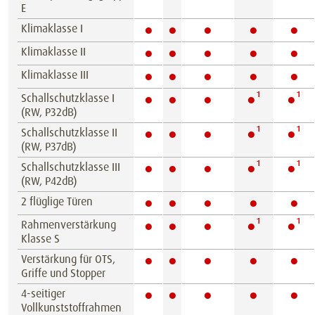
E
●
●
●
●
●
Klimaklasse I
●
●
●
●
●
Klimaklasse II
●
●
●
●
●
Klimaklasse III
●
●
●
●¹
●¹
Schallschutzklasse I
(RW, P32dB)
●
●
●
●¹
●¹
Schallschutzklasse II
(RW, P37dB)
●
●
●
●¹
●¹
Schallschutzklasse III
(RW, P42dB)
●
●
●
●
●
2 flüglige Türen
●
●
●
●¹
●¹
Rahmenverstärkung
Klasse S
●
●
●
●
●
Verstärkung für OTS,
Griffe und Stopper
●
●
●
●
●
4-seitiger
Vollkunststoffrahmen