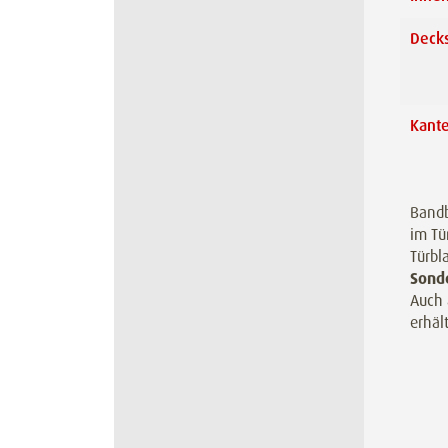
Decks
Kant
Bandb
im Tü
Türbl
Sond
Auch 
erhält