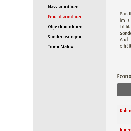
Nassraumtüren
Bandb
Feuchtraumtüren
im Tü
Türbl
Objektraumtüren
Sond
Sonderlösungen
Auch 
erhält
Türen Matrix
Econ
Rahm
Innen