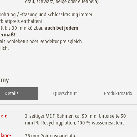
grau, schwarz, beige oder elfenbein)
ohrung / -fräsung und Schlossfräsung immer
rblattpreis enthalten!
att bis 30 mm kürzbar,
auch bei jedem
ermaß!
als Schiebetür oder Pendeltür preisgleich
lich.
omy
Details
Querschnitt
Produktmatrix
en:
3-seitiger MDF-Rahmen ca. 50 mm, Unterseite 50
mm PU-Recyclingplatten, 100 % wasserresistent
lage:
38 mm Röhrenspanplatte