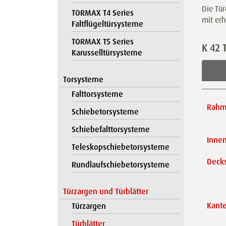
Die Tü
TORMAX T4 Series
mit
erh
Faltflügeltürsysteme
TORMAX T5 Series
K 42 
Karusselltürsysteme
Torsysteme
Falttorsysteme
Rahm
Schiebetorsysteme
Schiebefalttorsysteme
Innen
Teleskopschiebetorsysteme
Decks
Rundlaufschiebetorsysteme
Türzargen und Türblätter
Kant
Türzargen
Türblätter