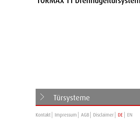
Türsysteme
Kontakt
Impressum
AGB
Disclaimer
DE
EN
TORMAX T1 Series
Drehflügeltürsysteme
TORMAX T2 Series